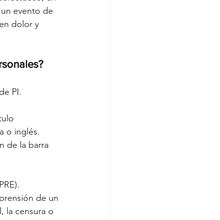
 un evento de 
en dolor y 
rsonales?
de PI.
ulo 
a o inglés. 
 de la barra 
PRE). 
prensión de un 
, la censura o 