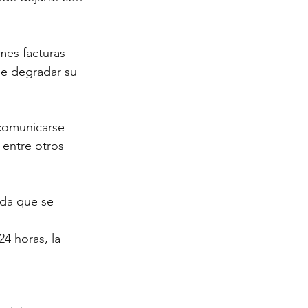
mes facturas 
de degradar su 
comunicarse 
 entre otros 
da que se 
4 horas, la 