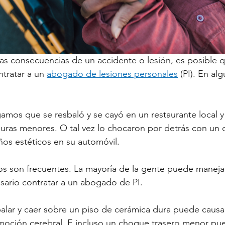
 las consecuencias de un accidente o lesión, es posible 
tratar a un 
abogado de lesiones personales
 (PI). En al
mos que se resbaló y se cayó en un restaurante local y 
uras menores. O tal vez lo chocaron por detrás con un
os estéticos en su automóvil.
s son frecuentes. La mayoría de la gente puede manejar
sario contratar a un abogado de PI.
sbalar y caer sobre un piso de cerámica dura puede causar
oción cerebral. E incluso un choque trasero menor pue