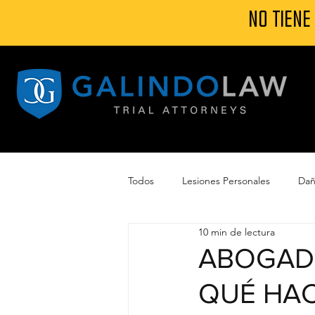
NO TIENE
Todos
Lesiones Personales
Dañ
10 min de lectura
Daños por Huracán
Accidente
ABOGADO
QUÉ HA
Reclamo Seguro por daño de torna