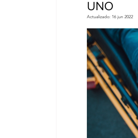
UNO
Seguro
Daños por Tormentas 
Actualizado:
16 jun 2022