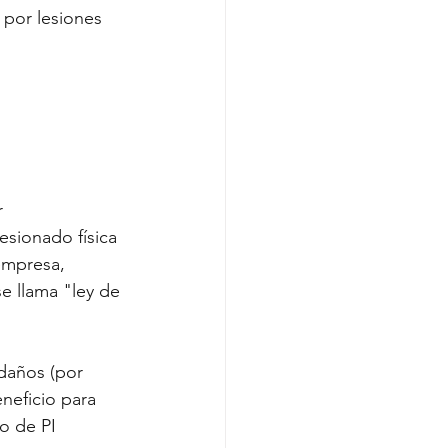
por lesiones 
 
esionado física 
empresa, 
e llama "ley de 
 daños (por 
neficio para 
o de PI 