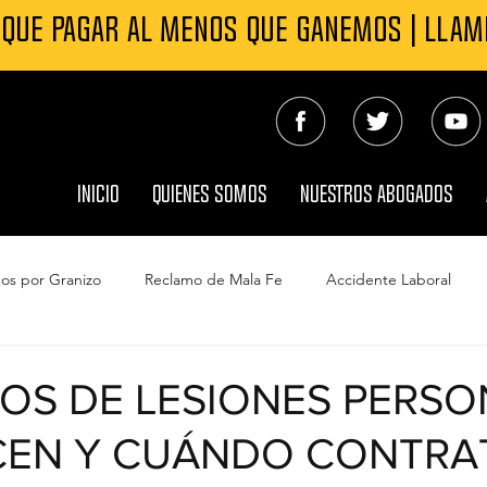
 QUE PAGAR AL MENOS QUE GANEMOS | LLA
INICIO
QUIENES SOMOS
NUESTROS ABOGADOS
os por Granizo
Reclamo de Mala Fe
Accidente Laboral
s Automovilísticos
Contaminación del agua Camp Lejeune
S DE LESIONES PERSO
CEN Y CUÁNDO CONTRA
do
Reclamo Seguro por daño de viento
Muerte por Neglige