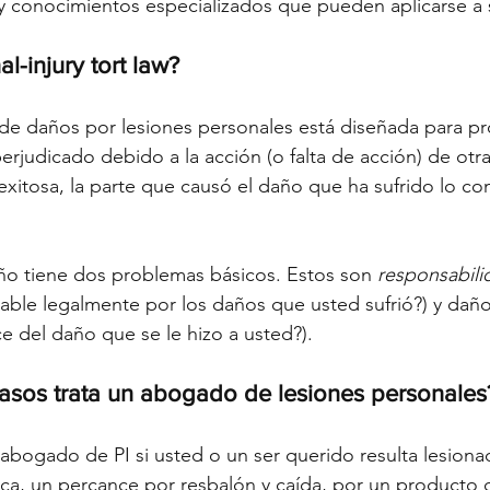
 y conocimientos especializados que pueden aplicarse a 
l-injury tort law?
 de daños por lesiones personales está diseñada para pro
perjudicado debido a la acción (o falta de acción) de otr
xitosa, la parte que causó el daño que ha sufrido lo c
o tiene dos problemas básicos. Estos son 
responsabili
e legalmente por los daños que usted sufrió?) y daños 
ce del daño que se le hizo a usted?).
casos trata un abogado de lesiones personales
abogado de PI si usted o un ser querido resulta lesiona
tica, un percance por resbalón y caída, por un producto 