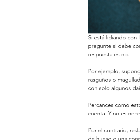
Si está lidiando con
pregunte si debe con
respuesta es no.
Por ejemplo, suponga
rasguños o magullad
con solo algunos dañ
Percances como esto
cuenta. Y no es nece
Por el contrario, re
de hueso o una conm