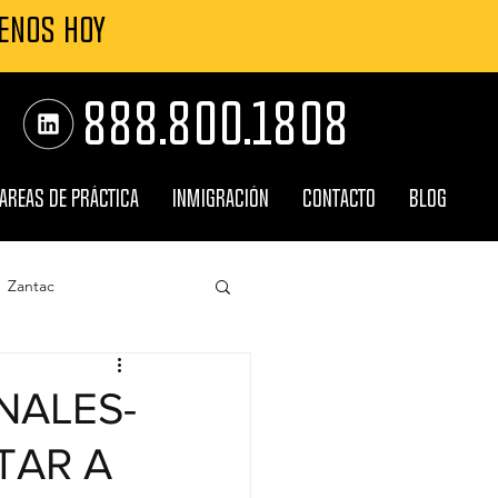
MENOS HOY
888.800.1808
AREAS DE PRÁCTICA
INMIGRACIÓN
CONTACTO
BLOG
Zantac
Roundup
NALES-
TAR A
ncia
Explosiones TPC