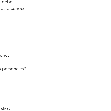
i debe 
s para conocer 
iones 
s personales?
ales?