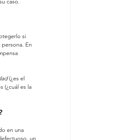
su caso.
tegerlo si 
a persona. En 
ompensa 
dad
 (¿es el 
(¿cuál es la 
?
do en una 
defectuoso, un 