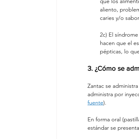
que los aliment
aliento, proble
caries y/o sabor
2c) El síndrome 
hacen que el e
pépticas, lo qu
3. 
¿Cómo se admi
Zantac se administra
administra por inyecc
fuente
).
En forma oral (pastil
estándar se presentan