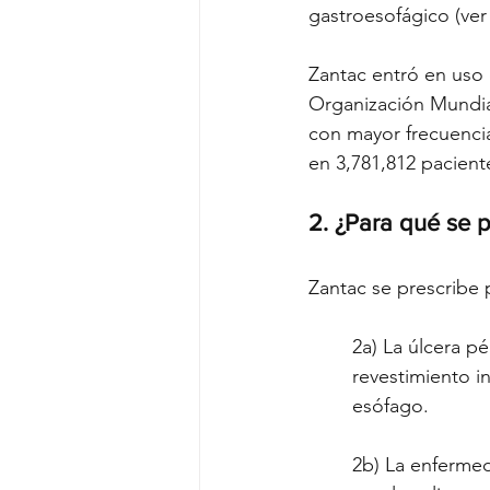
gastroesofágico (ver 
Zantac entró en uso 
Organización Mundia
con mayor frecuencia
en 3,781,812 pacient
2. ¿Para qué se 
Zantac se prescribe 
2a) La úlcera pé
revestimiento i
esófago.
2b) La enfermed