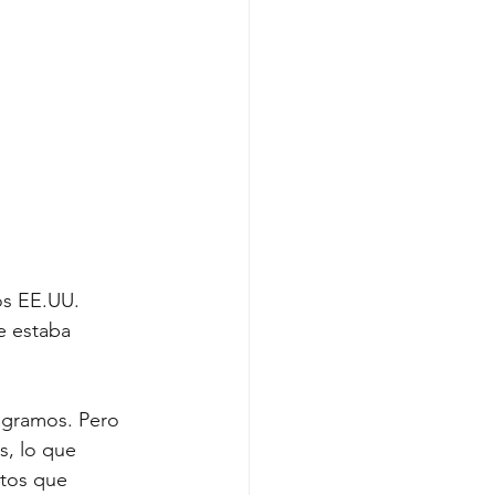
os EE.UU. 
e estaba 
ogramos. Pero 
, lo que 
ctos que 