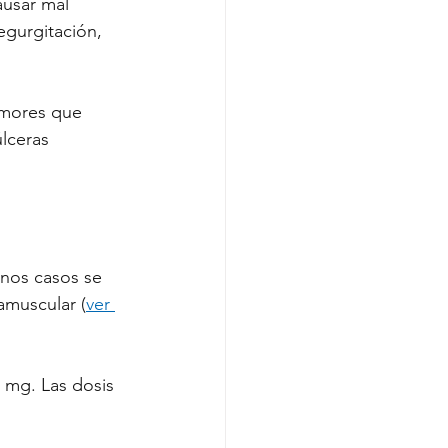
ausar mal 
egurgitación, 
umores que 
lceras 
unos casos se 
ramuscular (
ver 
0 mg. Las dosis 