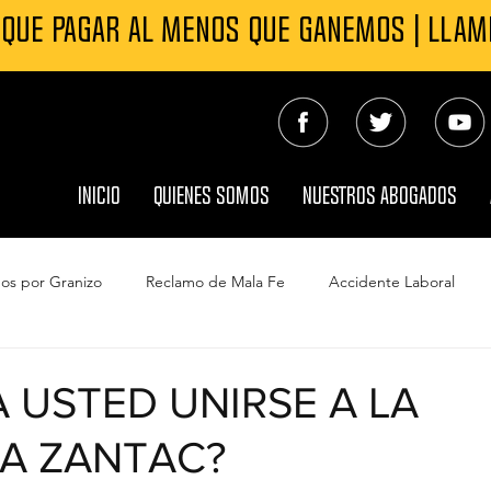
 QUE PAGAR AL MENOS QUE GANEMOS | LLA
INICIO
QUIENES SOMOS
NUESTROS ABOGADOS
os por Granizo
Reclamo de Mala Fe
Accidente Laboral
s Automovilísticos
Contaminación del agua Camp Lejeune
A USTED UNIRSE A LA
A ZANTAC?
do
Reclamo Seguro por daño de viento
Muerte por Neglige