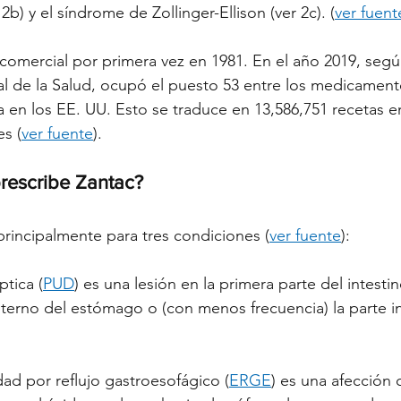
2b) y el síndrome de Zollinger-Ellison (ver 2c). (
ver fuent
comercial por primera vez en 1981. En el año 2019, según
l de la Salud, ocupó el puesto 53 entre los medicament
 en los EE. UU. Esto se traduce en 13,586,751 recetas e
es (
ver fuente
).
prescribe Zantac?
principalmente para tres condiciones (
ver fuente
):
ptica (
PUD
) es una lesión en la primera parte del intesti
nterno del estómago o (con menos frecuencia) la parte in
ad por reflujo gastroesofágico (
ERGE
) es una afección 