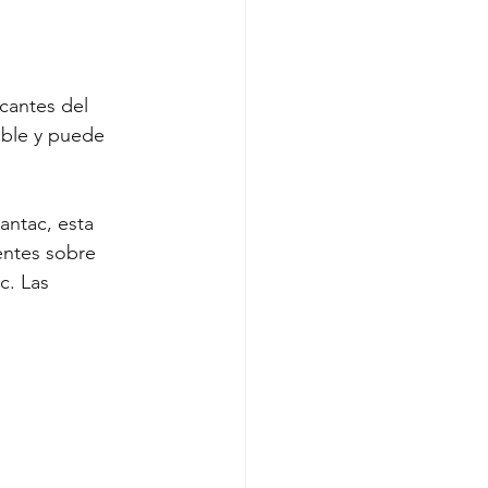
cantes del 
able y puede 
ntac, esta 
entes sobre 
c. Las 