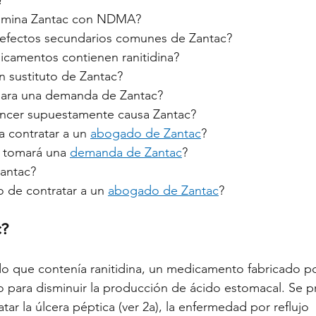
amina Zantac con NDMA?
 efectos secundarios comunes de Zantac?
camentos contienen ranitidina?
n sustituto de Zantac?
 para una demanda de Zantac?
áncer supuestamente causa Zantac?
 contratar a un 
abogado de Zantac
?
 tomará una 
demanda de Zantac
?
Zantac?
o de contratar a un 
abogado de Zantac
?
c?
do que contenía ranitidina, un medicamento fabricado po
ado para disminuir la producción de ácido estomacal. Se p
ar la úlcera péptica (ver 2a), la enfermedad por reflujo 