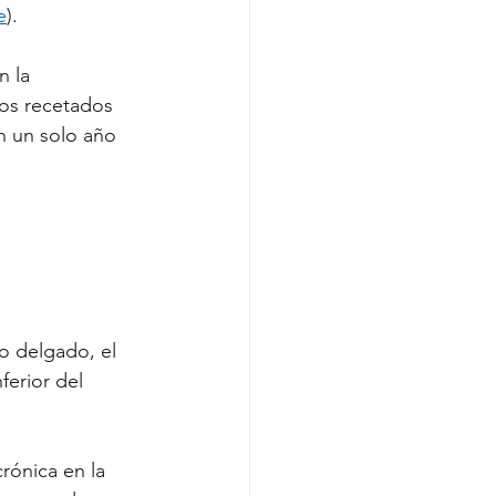
e
).
 la 
os recetados 
n un solo año 
no delgado, el 
ferior del 
crónica en la 