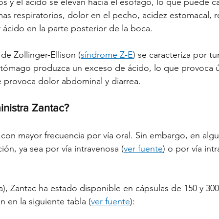
os y el ácido se elevan hacia el esófago, lo que puede c
mas respiratorios, dolor en el pecho, acidez estomacal, r
 ácido en la parte posterior de la boca.
de Zollinger-Ellison (
síndrome Z-E
) se caracteriza por t
stómago produzca un exceso de ácido, lo que provoca ú
e provoca dolor abdominal y diarrea.
nistra Zantac?
 con mayor frecuencia por vía oral. Sin embargo, en alg
ión, ya sea por vía intravenosa (
ver fuente
) o por vía int
la), Zantac ha estado disponible en cápsulas de 150 y 30
 en la siguiente tabla (
ver fuente
):