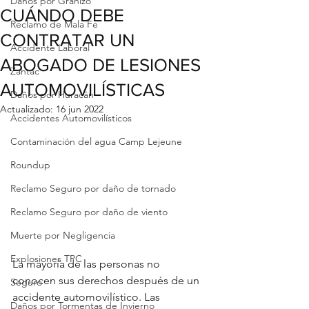
Daños por Granizo
CUÁNDO DEBE
Reclamo de Mala Fe
CONTRATAR UN
Accidente Laboral
ABOGADO DE LESIONES
Zantac
AUTOMOVILÍSTICAS
Daños por Huracán
Actualizado:
16 jun 2022
Accidentes Automovilísticos
Contaminación del agua Camp Lejeune
Roundup
Reclamo Seguro por daño de tornado
Reclamo Seguro por daño de viento
Muerte por Negligencia
Explosiones TPC
La mayoría de las personas no 
conocen sus derechos después de un 
Seguro
accidente automovilístico. Las 
Daños por Tormentas de Invierno