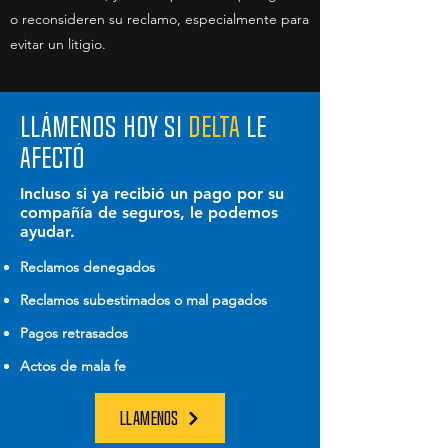
o reconsideren su reclamo, especialmente para
evitar un litigio.
LLÁMENOS HOY SI
DELTA
LE
AFECTÓ
Incluso si ya recibió un pago por su
compañía de seguros, le podemos
ayudar.
Reclamos denegados
Reclamos subestimados o mal pagados
Pagos retrasados
Actos de mala fe
LLAMENOS