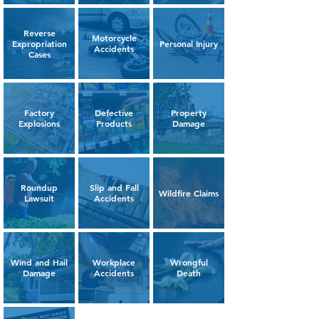
Reverse
Motorcycle
Expropriation
Personal Injury
Accidents
Cases
Factory
Defective
Property
Explosions
Products
Damage
Roundup
Slip and Fall
Wildfire Claims
Lawsuit
Accidents
Wind and Hail
Workplace
Wrongful
Damage
Accidents
Death