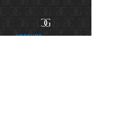
Asegure
su futuro
Con 20 años de experiencia, y millones de
dólares conseguidos en acuerdos y
veredictos, tenemos el conocimiento y los
recursos para manejar gran variedad de
reclamos por lesiones personales y daños
a la propiedad.
Aceptamos los casos en base de una tarifa
contingente, lo que significa que no
pagará nada de su bolsillo hasta que
ganemos su caso.