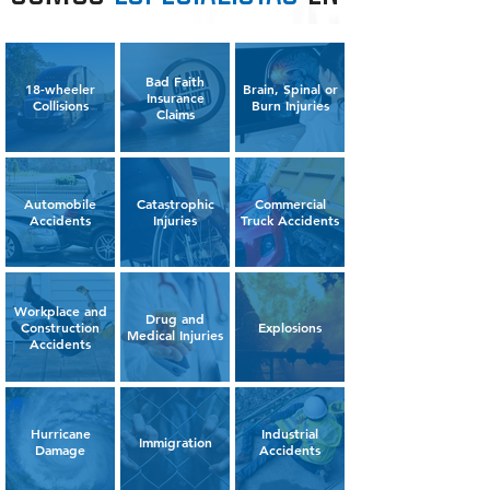
Bad Faith
18-wheeler
Brain, Spinal or
Insurance
Collisions
Burn Injuries
Claims
Automobile
Catastrophic
Commercial
Accidents
Injuries
Truck Accidents
Workplace and
Drug and
Construction
Explosions
Medical Injuries
Accidents
Hurricane
Industrial
Immigration
Damage
Accidents