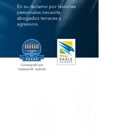
En su reclamo por lesiones
personales necesita
abogados tenaces y
agresivos.
Conseguido por
Cristobal M. Galindo
Durante 21 años Galindo Law ha
ganado y recuperado exitosamente
compensaciones financieras por
accidentes, lesiones personales y
reclamos de seguros. Somos
reconocidos a nivel nacional y exitosos
en recuperación de millones para
nuestros clientes. Nuestra firma