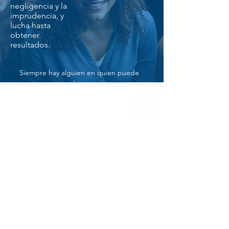
negligencia y la
imprudencia, y
lucha hasta
obtener
resultados.
Siempre hay alguien en quien puede
contar para que le represente.
Nuestro equipo va en serio, pero lo
que es más importante, estamos
decididos a mejorar sus dificultades y
nivel de vida. Podemos ayudarle en su
recuperación y ponerle en el camino
correcto para seguir adelante. Llame a
Galindo Law hoy para una evaluación
gratuita de su caso y encontrar el
cuidado y la atención que se mereces.
Conozca a nuestros abogados