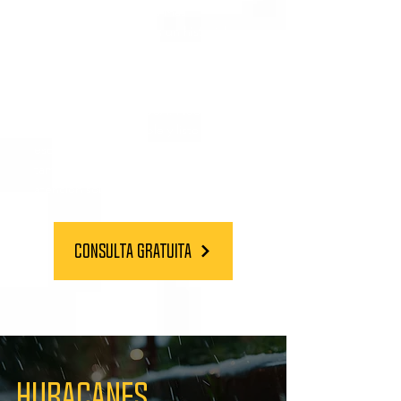
maneja hasta los casos más
complicados. Tenemos un historial
sólido y comprobado en la
identificación de partes responsables,
cálculo de daños y entrega de
resultados en todo USA. Nuestro
equipo esta disponible y listo para
escuchar sus inquietudes, así como
también para brindarle orientación y
atención sobre su posible caso.
Consulta gratuita
Huracanes