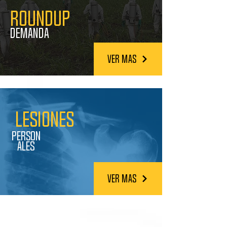
Roundup
Demanda
Ver Mas
Lesiones
Person
ales
Ver Mas