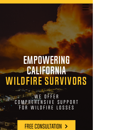
NO TIENE QUE PAGAR AL MENOS QUE GANEMOS | LLAMENOS HOY
empowering
888.800.1808
california
wildfire survivors
we offer
comprehensive support
for wildfire losses
FREE CONSULTATION