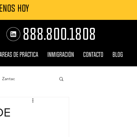
MENOS HOY
888.800.1808
AREAS DE PRÁCTICA
INMIGRACIÓN
CONTACTO
BLOG
Zantac
Roundup
DE
ncia
Explosiones TPC