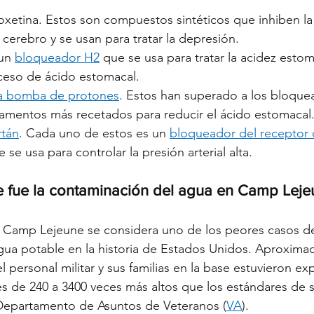
oxetina. 
Estos son compuestos sintéticos que inhiben la
 cerebro y se usan para tratar la depresión.
un 
bloqueador H2
 que se usa para tratar la acidez estom
ceso de ácido estomacal.
la bomba de protones
. Estos han superado a los bloque
mentos más recetados para reducir el ácido estomacal
rtán
. Cada uno de estos es un 
bloqueador del receptor 
e se usa para controlar la presión arterial alta.
e fue la contaminación del agua en Camp Lej
 Camp Lejeune se considera uno de los peores casos d
gua potable en la historia de Estados Unidos. Aproxim
 personal militar y sus familias en la base estuvieron ex
s de 240 a 3400 veces más altos que los estándares de 
 Departamento de Asuntos de Veteranos (
VA
).