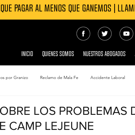
 QUE PAGAR AL MENOS QUE GANEMOS | LLA
INICIO
QUIENES SOMOS
NUESTROS ABOGADOS
os por Granizo
Reclamo de Mala Fe
Accidente Laboral
s Automovilísticos
Contaminación del agua Camp Lejeune
OBRE LOS PROBLEMAS 
E CAMP LEJEUNE
do
Reclamo Seguro por daño de viento
Muerte por Neglige