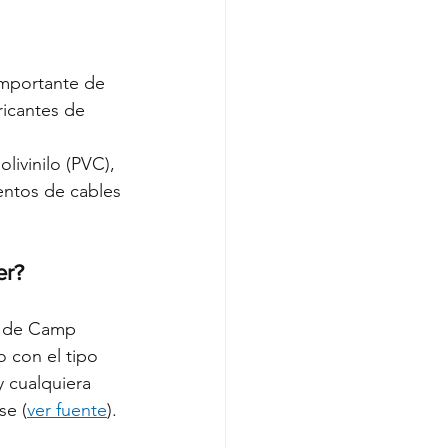
importante de 
bricantes de 
livinilo (PVC), 
entos de cables 
er?
e de Camp 
 con el tipo 
 cualquiera 
se (
ver fuente
). 