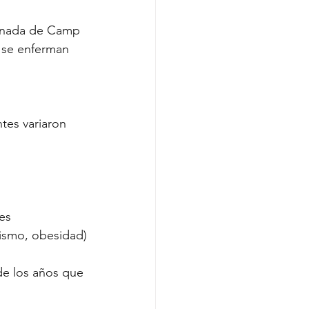
minada de Camp 
 se enferman 
tes variaron 
es
rismo, obesidad)
e los años que 