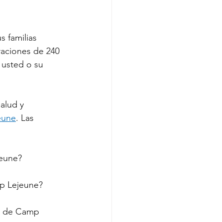
 familias 
aciones de 240 
 usted o su 
alud y 
eune
. Las 
jeune?
p Lejeune?
a de Camp 