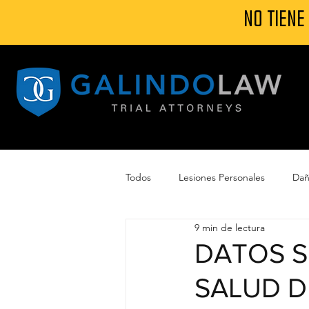
NO TIENE
Todos
Lesiones Personales
Dañ
9 min de lectura
Daños por Huracán
Accidente
DATOS S
SALUD D
Reclamo Seguro por daño de torna