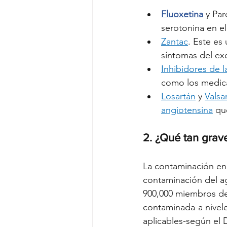
Fluoxetina
 y 
Par
serotonina en el
Zantac
. Este es 
síntomas del ex
Inhibidores de 
como los medica
Losartán
 y 
Valsa
angiotensina
 qu
2. ¿Qué tan grav
La contaminación en
contaminación del a
900,000 miembros del
contaminada-a nivele
aplicables-según el