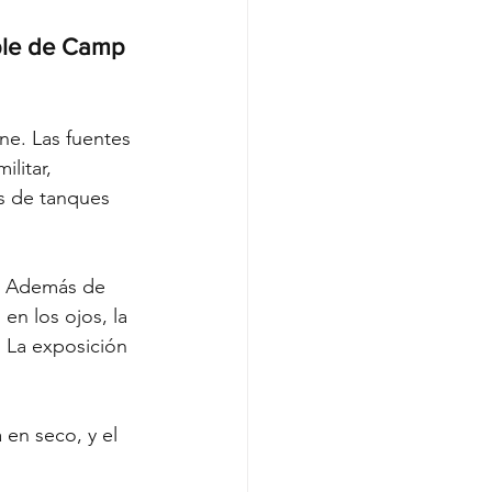
ble de Camp 
e. Las fuentes 
litar, 
s de tanques 
). Además de 
n los ojos, la 
 La exposición 
 en seco, y el 