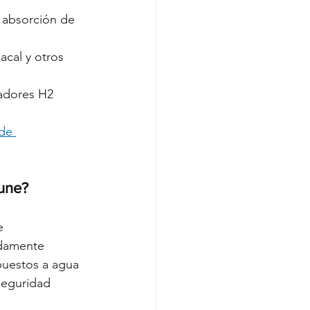
 absorción de 
acal y otros 
adores H2 
.
de 
eune?
e 
adamente 
puestos a agua 
seguridad 